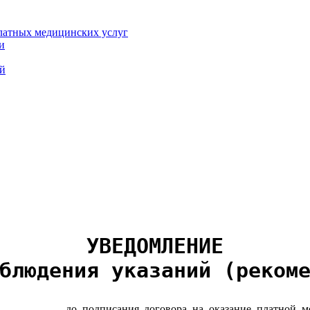
платных медицинских услуг
и
ий
УВЕДОМЛЕНИЕ

блюдения указаний (реком
___________ до подписания договора на оказание платной м